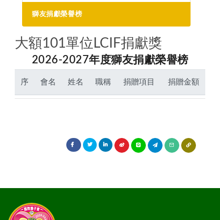
獅子會的簡史
專區主席
LCIF捐款總額表
L.C.T.F.台灣基金
各分會
獅友捐獻榮譽榜
分區主席
捐獻榮譽
聯絡分會
委員會主席
大額101單位LCIF捐獻獎
獅友捐獻榮譽榜
分會會長
2026-2027年度獅友捐獻榮譽榜
講師團
序
會名
姓名
職稱
捐贈項目
捐贈金額
獅訊社
攝影團隊