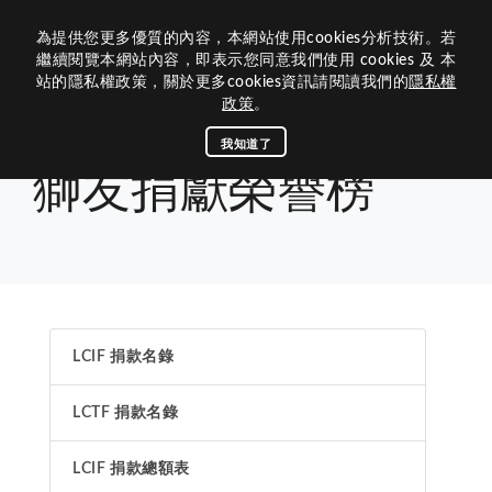
為提供您更多優質的內容，本網站使用cookies分析技術。若
歷屆網站
繼續閱覽本網站內容，即表示您同意我們使用 cookies 及 本
站的隱私權政策，關於更多cookies資訊請閱讀我們的
隱私權
關於我們
政策
。
組織架構
關於300B 3區
我知道了
首頁
榮譽榜
獅友捐獻榮譽榜
獅友捐獻榮譽榜
活動媒體
內閣團隊
300B 3區的沿革
資訊中心
年度主題與LOGO
活動專區
區內閣
相關連結
前總監
查詢下載
關於獅子會
區務消息
理監事
榮譽榜
最新消息
總會連結
公文查詢
歷史和任務
LCIF 捐款名錄
300B 3區團隊
聯絡我們
下載中心
捐款明細
茂文鐘士傳記
媒體專區
國際總會
八大宗旨與信條
LCTF 捐款名錄
回首頁
300B複合區
300B 3區
諮議
專刊手冊
LCIF捐款名錄
區行事曆
獅子會名稱與象徵
區策顧問
LCTF捐款名錄
B 3區活動相簿
台灣獅子會基金會
LCIF 捐款總額表
聯絡300B 3區
獅訊專刊